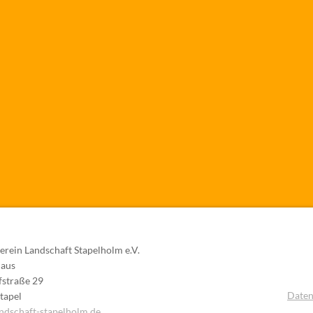
erein Landschaft Stapelholm e.V.
haus
straße 29
Daten
tapel
ndschaft-stapelholm.de