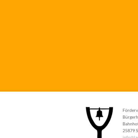
Förderv
Bürger
Bahnhof
25879 S
info@la