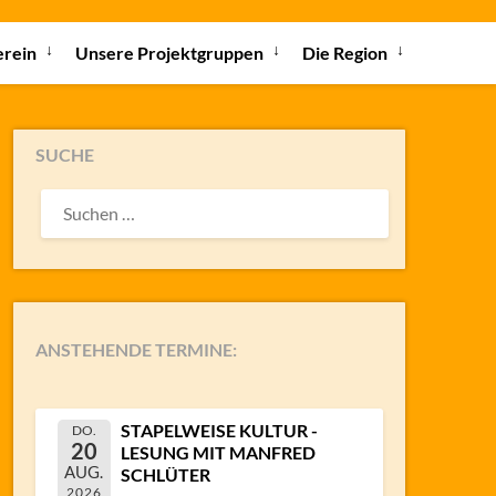
erein
Unsere Projektgruppen
Die Region
SUCHE
SUCHEN
NACH:
ANSTEHENDE TERMINE:
STAPELWEISE KULTUR -
DO.
20
LESUNG MIT MANFRED
AUG.
SCHLÜTER
2026