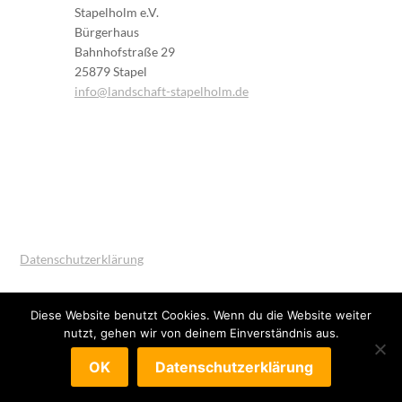
Stapelholm e.V.
Bürgerhaus
Bahnhofstraße 29
25879 Stapel
info@landschaft-stapelholm.de
Datenschutzerklärung
Impressum und Ansprechpartner
Diese Website benutzt Cookies. Wenn du die Website weiter
nutzt, gehen wir von deinem Einverständnis aus.
OK
Datenschutzerklärung
© 2026 Landschaft Stapelholm e.V.