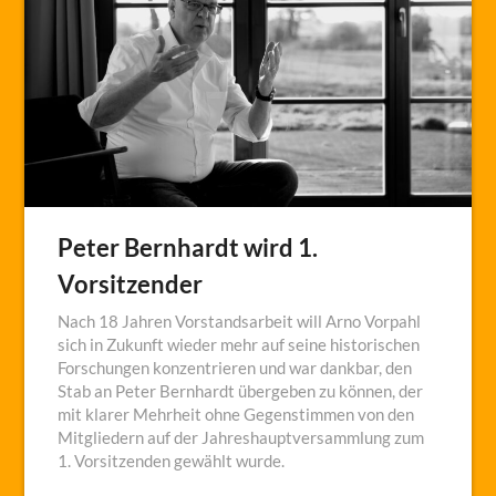
Peter Bernhardt wird 1.
Vorsitzender
Nach 18 Jahren Vorstandsarbeit will Arno Vorpahl
sich in Zukunft wieder mehr auf seine historischen
Forschungen konzen­trieren und war dankbar, den
Stab an Peter Bernhardt übergeben zu können, der
mit klarer Mehrheit ohne Gegenstimmen von den
Mitgliedern auf der Jahreshauptver­sammlung zum
1. Vorsitzenden gewählt wurde.