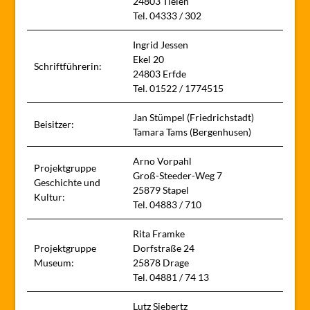
24803 Tielen
Tel. 04333 / 302
Ingrid Jessen
Ekel 20
Schriftführerin:
24803 Erfde
Tel. 01522 / 1774515
Jan Stümpel (Friedrichstadt)
Beisitzer:
Tamara Tams (Bergenhusen)
Arno Vorpahl
Projektgruppe
Groß-Steeder-Weg 7
Geschichte und
25879 Stapel
Kultur:
Tel. 04883 / 710
Rita Framke
Projektgruppe
Dorfstraße 24
Museum:
25878 Drage
Tel. 04881 / 74 13
Lutz Siebertz