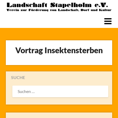
Skip
to
content
Vortrag Insektensterben
SUCHE
SUCHEN
NACH: