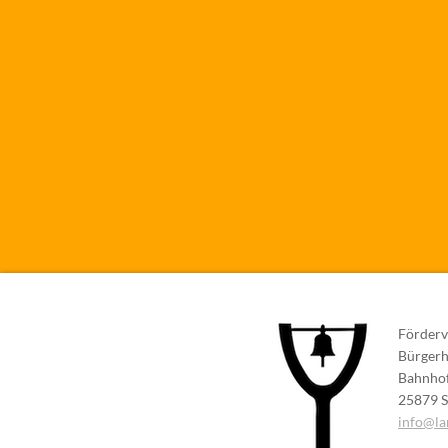
Förderv
Bürger
Bahnhof
25879 S
info@la