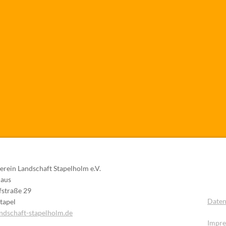
erein Landschaft Stapelholm e.V.
haus
straße 29
Daten
tapel
ndschaft-stapelholm.de
Impre