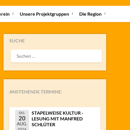
erein
Unsere Projektgruppen
Die Region
SUCHE
SUCHEN
NACH:
ANSTEHENDE TERMINE:
STAPELWEISE KULTUR -
DO.
20
LESUNG MIT MANFRED
AUG.
SCHLÜTER
2026